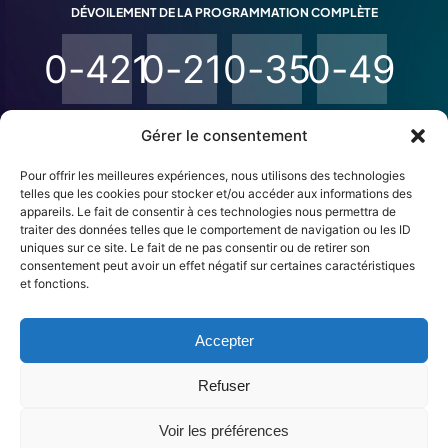
DÉVOILEMENT DE LA PROGRAMMATION COMPLÈTE
0
-
4
2
1
0
-
2
1
0
-
3
5
0
-
4
9
Jours
Heures
Minutes
Secondes
Gérer le consentement
Pour offrir les meilleures expériences, nous utilisons des technologies
telles que les cookies pour stocker et/ou accéder aux informations des
appareils. Le fait de consentir à ces technologies nous permettra de
traiter des données telles que le comportement de navigation ou les ID
uniques sur ce site. Le fait de ne pas consentir ou de retirer son
consentement peut avoir un effet négatif sur certaines caractéristiques
et fonctions.
Accepter
cultureshawinigan.ca
Refuser
Voir les préférences